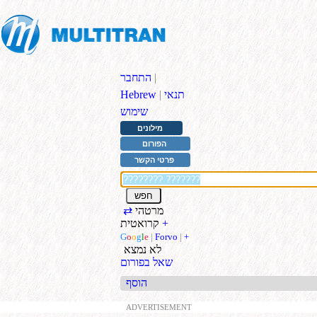
|
התחבר
תנאי
|
Hebrew
שימוש
מילונים
הפורום
פרטי הקשר
מרטהי
⇄
+
קרואטית
G
o
o
g
l
e
|
Forvo
|
+
לא נמצא
שאל בפורום
הוסף
ADVERTISEMENT