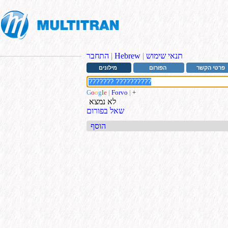
תנאי שימוש
|
Hebrew
|
התחבר
פרטי הקשר
הפורום
מילונים
G
o
o
g
l
e
|
Forvo
|
+
לא נמצא
שאל בפורום
הוסף