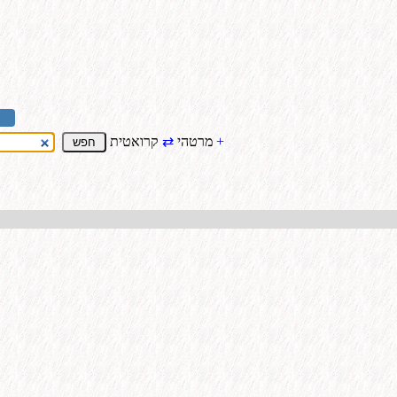
+
קרואטית
מרטהי
⇄