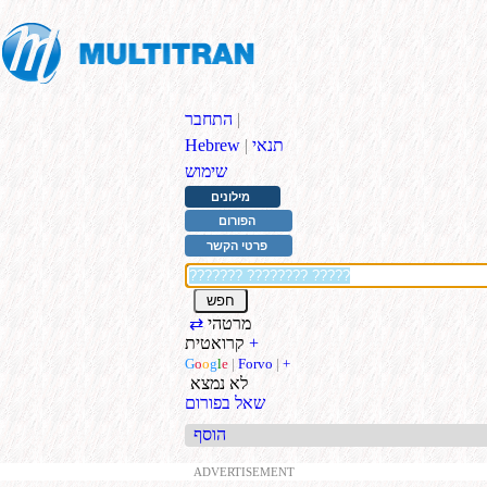
|
התחבר
תנאי
|
Hebrew
שימוש
מילונים
הפורום
פרטי הקשר
מרטהי
⇄
+
קרואטית
G
o
o
g
l
e
|
Forvo
|
+
לא נמצא
שאל בפורום
הוסף
ADVERTISEMENT