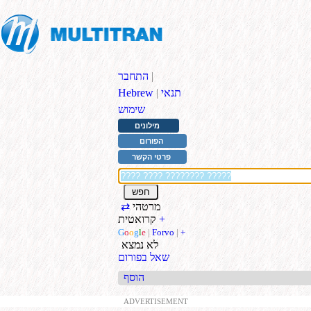
|
התחבר
תנאי
|
Hebrew
שימוש
מילונים
הפורום
פרטי הקשר
מרטהי
⇄
+
קרואטית
G
o
o
g
l
e
|
Forvo
|
+
לא נמצא
שאל בפורום
הוסף
ADVERTISEMENT