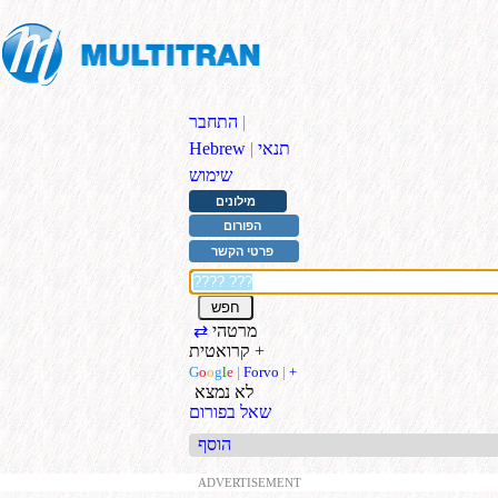
|
התחבר
תנאי
|
Hebrew
שימוש
מילונים
הפורום
פרטי הקשר
מרטהי
⇄
+
קרואטית
G
o
o
g
l
e
|
Forvo
|
+
לא נמצא
שאל בפורום
הוסף
ADVERTISEMENT