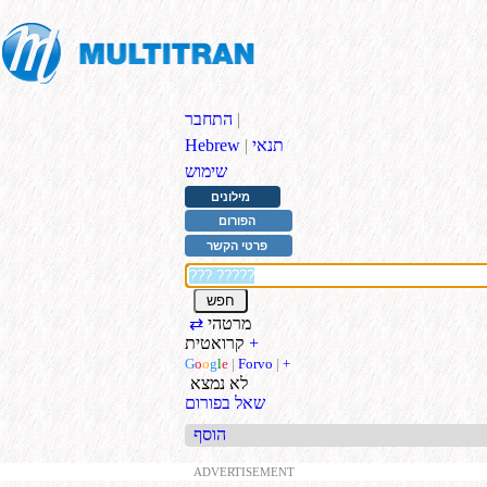
|
התחבר
תנאי
|
Hebrew
שימוש
מילונים
הפורום
פרטי הקשר
מרטהי
⇄
+
קרואטית
G
o
o
g
l
e
|
Forvo
|
+
לא נמצא
שאל בפורום
הוסף
ADVERTISEMENT