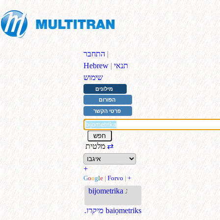
|
התחבר
תנאי
|
Hebrew
שימוש
מילונים
הפורום
פרטי הקשר
⇄
מלטית
+
G
o
o
g
l
e
|
Forvo
|
+
נ
bijometrika
baiọmetriks
.מיקרו