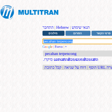
תנאי שימוש
|
Hebrew
|
התחבר
פרטי הקשר
הפורום
מילונים
G
o
o
g
l
e
|
Forvo
|
+
pecahan terpencong
ເລກເສດສ່ວນແບບສ່ວນເສດ
.מיקרו
בת URL קצרה
הוסף
|
דווח על שגיאה
|