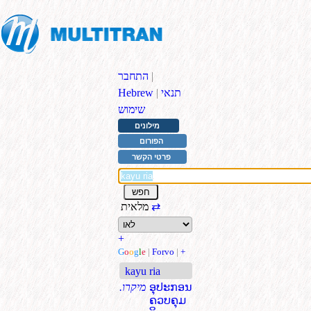
|
התחבר
תנאי
|
Hebrew
שימוש
מילונים
הפורום
פרטי הקשר
⇄
מלאית
+
G
o
o
g
l
e
|
Forvo
|
+
kayu ria
ອຸປະກອນ
.מיקרו
ຄວບຄຸມ