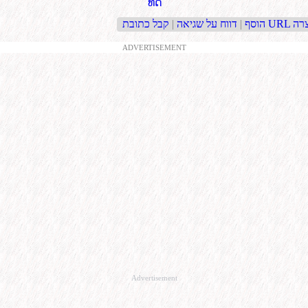
ທິດ
בת URL קצרה
הוסף
|
דווח על שגיאה
|
ADVERTISEMENT
Advertisement