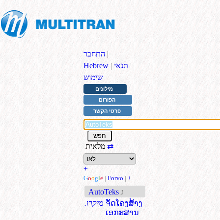
|
התחבר
תנאי
|
Hebrew
שימוש
מילונים
הפורום
פרטי הקשר
⇄
מלאית
+
G
o
o
g
l
e
|
Forvo
|
+
נ
AutoTeks
ຈັດໂຄງສ້າງ
.מיקרו
ເອກະສານ