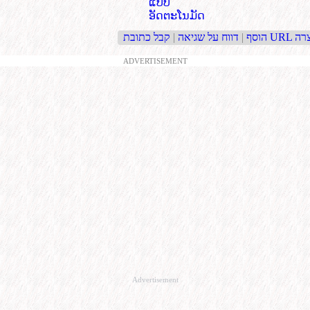
ແບບ
ອັດຕະໂນມັດ
בת URL קצרה
הוסף
|
דווח על שגיאה
|
ADVERTISEMENT
Advertisement