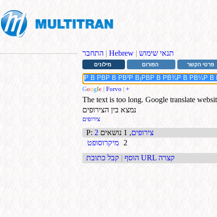
תנאי שימוש
|
Hebrew
|
התחבר
פרטי הקשר
הפורום
מילונים
G
o
o
g
l
e
|
Forvo
|
+
The text is too long. Google translate websi
נמצא בין הצירופים
צירופים
2 צירופים
, 1 נושאים
:
Р
2
מיקרוסופט
קבל כתובת URL קצרה
הוסף
|