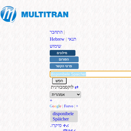
|
התחבר
תנאי
|
Hebrew
שימוש
מילונים
הפורום
פרטי הקשר
⇄
לוקסמבורגית
+
G
o
o
g
l
e
|
Forvo
|
+
disponibele
Späicher
ቀሪ
.מיקרו
ማኅደረ