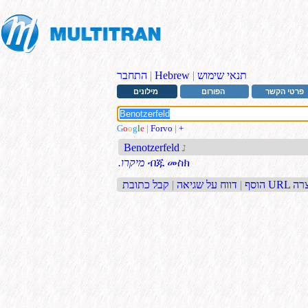
תנאי שימוש
|
Hebrew
|
התחבר
פרטי הקשר
הפורום
מילונים
G
o
o
g
l
e
|
Forvo
|
+
נ
Benotzerfeld
ብጁ መስክ
.מיקרו
בת URL קצרה
הוסף
|
דווח על שגיאה
|