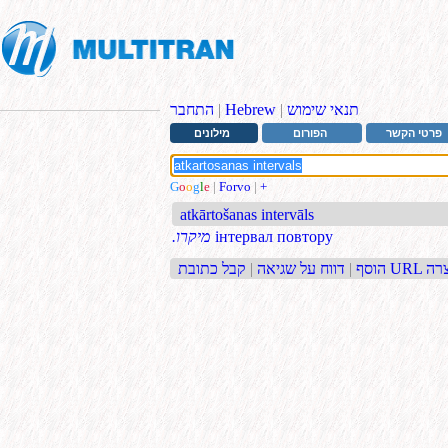
תנאי שימוש
|
Hebrew
|
התחבר
פרטי הקשר
הפורום
מילונים
G
o
o
g
l
e
|
Forvo
|
+
atkārtošanas intervāls
інтервал повтору
.מיקרו
בת URL קצרה
הוסף
|
דווח על שגיאה
|