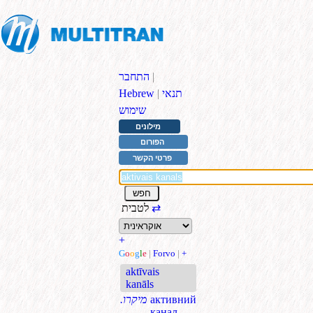
|
התחבר
תנאי
|
Hebrew
שימוש
מילונים
הפורום
פרטי הקשר
⇄
לטבית
+
G
o
o
g
l
e
|
Forvo
|
+
aktīvais
kanāls
активний
.מיקרו
канал