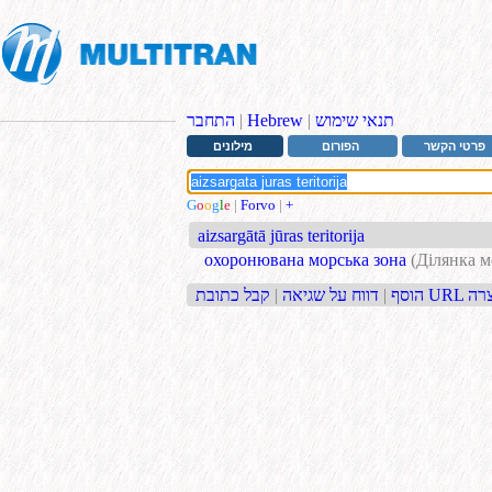
תנאי שימוש
|
Hebrew
|
התחבר
פרטי הקשר
הפורום
מילונים
G
o
o
g
l
e
|
Forvo
|
+
aizsargātā jūras teritorija
охоронювана морська зона
(Ділянка м
בת URL קצרה
הוסף
|
דווח על שגיאה
|