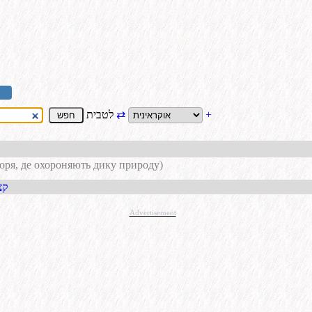
+
⇄
לטבית
оря, де охороняють дику природу)
קבל כתו
Advertisement