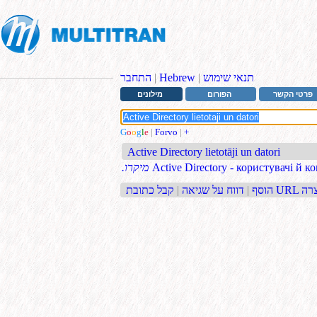
תנאי שימוש
|
Hebrew
|
התחבר
פרטי הקשר
הפורום
מילונים
G
o
o
g
l
e
|
Forvo
|
+
Active Directory lietotāji un datori
Active Directory - користувачі й 
.מיקרו
בת URL קצרה
הוסף
|
דווח על שגיאה
|