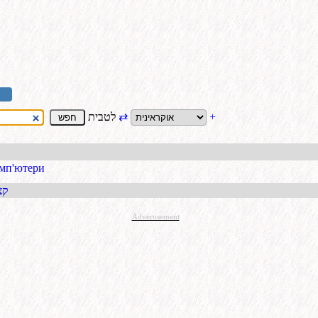
+
⇄
לטבית
комп'ютери
קבל כתו
Advertisement