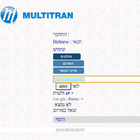
|
התחבר
תנאי
|
Hebrew
שימוש
מילונים
הפורום
פרטי הקשר
לאו
+
ולשית
⇄
G
o
o
g
l
e
|
Forvo
|
+
לא נמצא
שאל בפורום
הוסף
ADVERTISEMENT