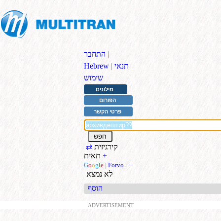
|
התחבר
תנאי
|
Hebrew
שימוש
מילונים
הפורום
פרטי הקשר
קירגיזית
⇄
+
תאית
G
o
o
g
l
e
|
Forvo
|
+
לא נמצא
הוסף
ADVERTISEMENT