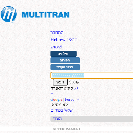
|
התחבר
תנאי
|
Hebrew
שימוש
מילונים
הפורום
פרטי הקשר
קונקני
⇄
קיניארואנדה
+
G
o
o
g
l
e
|
Forvo
|
+
לא נמצא
שאל בפורום
הוסף
ADVERTISEMENT