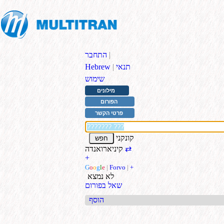
|
התחבר
תנאי
|
Hebrew
שימוש
מילונים
הפורום
פרטי הקשר
קונקני
⇄
קיניארואנדה
+
G
o
o
g
l
e
|
Forvo
|
+
לא נמצא
שאל בפורום
הוסף