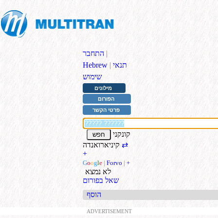
|
התחבר
תנאי
|
Hebrew
שימוש
מילונים
הפורום
פרטי הקשר
קונקני
⇄
קיניארואנדה
+
G
o
o
g
l
e
|
Forvo
|
+
לא נמצא
שאל בפורום
הוסף
ADVERTISEMENT