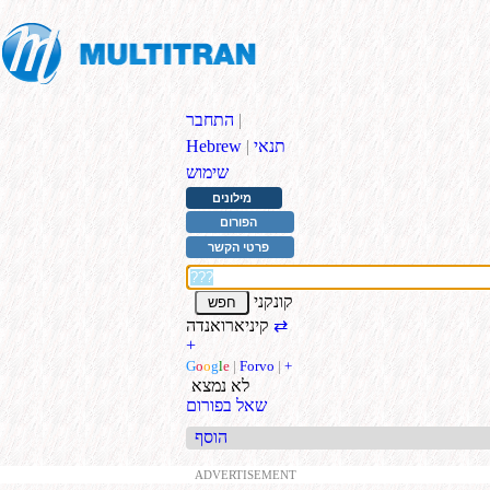
|
התחבר
תנאי
|
Hebrew
שימוש
מילונים
הפורום
פרטי הקשר
קונקני
⇄
קיניארואנדה
+
G
o
o
g
l
e
|
Forvo
|
+
לא נמצא
שאל בפורום
הוסף
ADVERTISEMENT