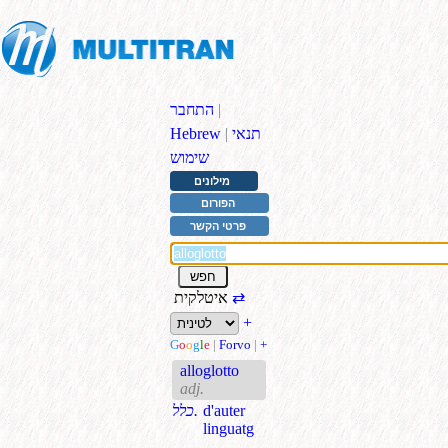
|
התחבר
תנאי
|
Hebrew
שימוש
מילונים
הפורום
פרטי הקשר
⇄
איטלקית
+
G
o
o
g
l
e
|
Forvo
|
+
alloglotto
adj.
d'auter
כלל.
linguatg