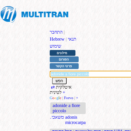
|
התחבר
תנאי
|
Hebrew
שימוש
מילונים
הפורום
פרטי הקשר
איטלקית
⇄
+
לטינית
G
o
o
g
l
e
|
Forvo
|
+
adonide a fiore
piccolo
adonis
.משאבי
microcarpa