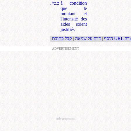
à condition
.מֵטַל
que le
montant et
l'intensité des
aides soient
justifiés
בת URL קצרה
הוסף
|
דווח על שגיאה
|
ADVERTISEMENT
Advertisement