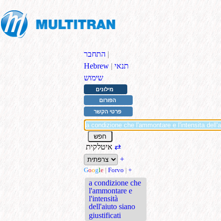
|
התחבר
תנאי
|
Hebrew
שימוש
מילונים
הפורום
פרטי הקשר
⇄
איטלקית
+
G
o
o
g
l
e
|
Forvo
|
+
a condizione che
l'ammontare e
l'intensità
dell'aiuto siano
giustificati