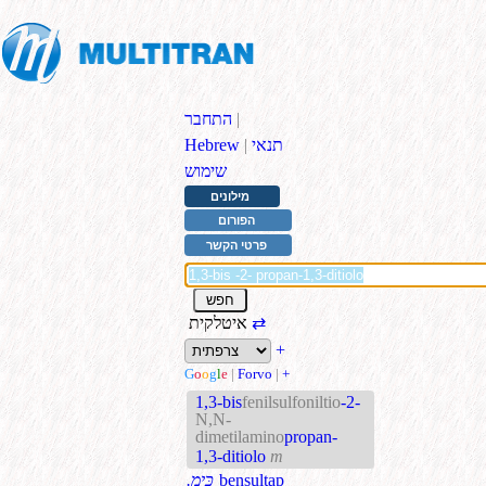
|
התחבר
תנאי
|
Hebrew
שימוש
מילונים
הפורום
פרטי הקשר
⇄
איטלקית
+
G
o
o
g
l
e
|
Forvo
|
+
1,3-bis
fenilsulfoniltio
-2-
N,N-
dimetilamino
propan-
1,3-ditiolo
m
bensultap
.כִּימ