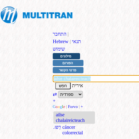
|
התחבר
תנאי
|
Hebrew
שימוש
מילונים
הפורום
פרטי הקשר
אירית
⇄
+
G
o
o
g
l
e
|
Forvo
|
+
ailse
chalaireicteach
cáncer
.רְפוּ
colorrectal