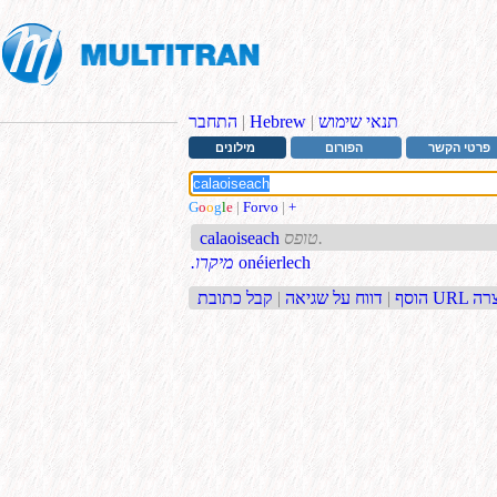
תנאי שימוש
|
Hebrew
|
התחבר
פרטי הקשר
הפורום
מילונים
G
o
o
g
l
e
|
Forvo
|
+
טופס.
calaoiseach
onéierlech
.מיקרו
בת URL קצרה
הוסף
|
דווח על שגיאה
|