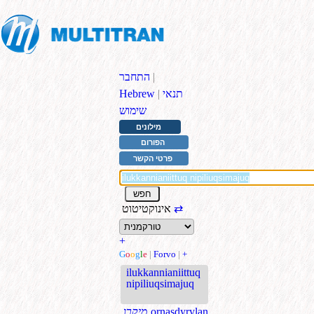
|
התחבר
תנאי
|
Hebrew
שימוש
מילונים
הפורום
פרטי הקשר
⇄
אינוקטיטוט
+
G
o
o
g
l
e
|
Forvo
|
+
ilukkannianiittuq
nipiliuqsimajuq
ornaşdyrylan
.מיקרו