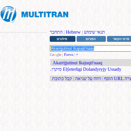
תנאי שימוש
|
Hebrew
|
התחבר
פרטי הקשר
הפורום
מילונים
G
o
o
g
l
e
|
Forvo
|
+
Akarrijjutinut Ikajuqti'naaq
Elýeterligi Dolandyryjy Ussady
.מיקרו
בת URL קצרה
הוסף
|
דווח על שגיאה
|