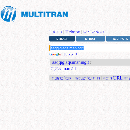
תנאי שימוש
|
Hebrew
|
התחבר
פרטי הקשר
הפורום
מילונים
G
o
o
g
l
e
|
Forvo
|
+
נ
aaqqigiaqsimaningit
marcáil
.מיקרו
בת URL קצרה
הוסף
|
דווח על שגיאה
|