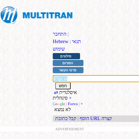
|
התחבר
תנאי
|
Hebrew
שימוש
מילונים
הפורום
פרטי הקשר
איסלנדית
⇄
+
סינהלית
G
o
o
g
l
e
|
Forvo
|
+
לא נמצא
קבל כתובת URL קצרה
הוסף
|
ADVERTISEMENT