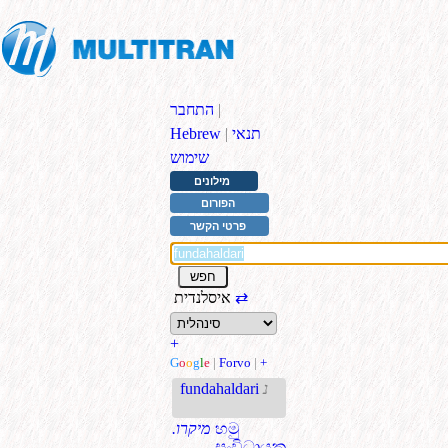
|
התחבר
תנאי
|
Hebrew
שימוש
מילונים
הפורום
פרטי הקשר
⇄
איסלנדית
+
G
o
o
g
l
e
|
Forvo
|
+
נ
fundahaldari
හමු
.מיקרו
සංවිධායක