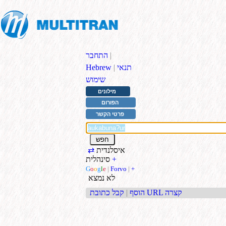
|
התחבר
תנאי
|
Hebrew
שימוש
מילונים
הפורום
פרטי הקשר
איסלנדית
⇄
+
סינהלית
G
o
o
g
l
e
|
Forvo
|
+
לא נמצא
קבל כתובת URL קצרה
הוסף
|