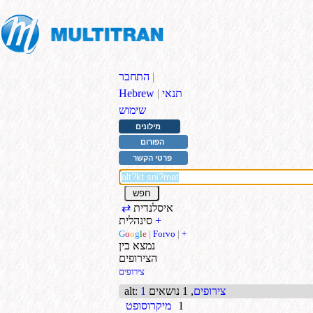
|
התחבר
תנאי
|
Hebrew
שימוש
מילונים
הפורום
פרטי הקשר
איסלנדית
⇄
+
סינהלית
G
o
o
g
l
e
|
Forvo
|
+
נמצא בין
הצירופים
צירופים
1 צירופים
, 1 נושאים
:
alt
1
מיקרוסופט