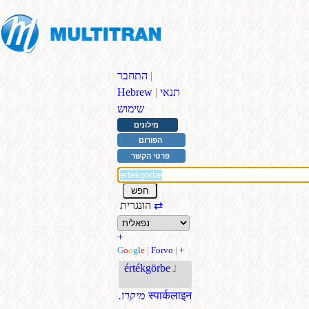
|
התחבר
תנאי
|
Hebrew
שימוש
מילונים
הפורום
פרטי הקשר
⇄
הונגרית
+
G
o
o
g
l
e
|
Forvo
|
+
נ
értékgörbe
स्पार्कलाइन
.מיקרו