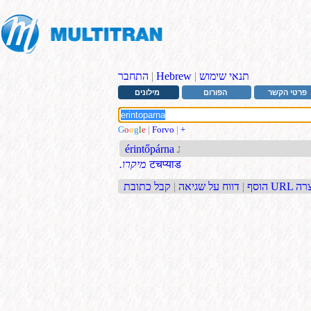
תנאי שימוש
|
Hebrew
|
התחבר
פרטי הקשר
הפורום
מילונים
G
o
o
g
l
e
|
Forvo
|
+
נ
érintőpárna
टचप्याड
.מיקרו
בת URL קצרה
הוסף
|
דווח על שגיאה
|