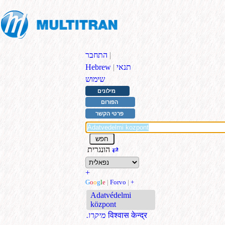
|
התחבר
תנאי
|
Hebrew
שימוש
מילונים
הפורום
פרטי הקשר
⇄
הונגרית
+
G
o
o
g
l
e
|
Forvo
|
+
Adatvédelmi
központ
विश्‍वास केन्द्र
.מיקרו