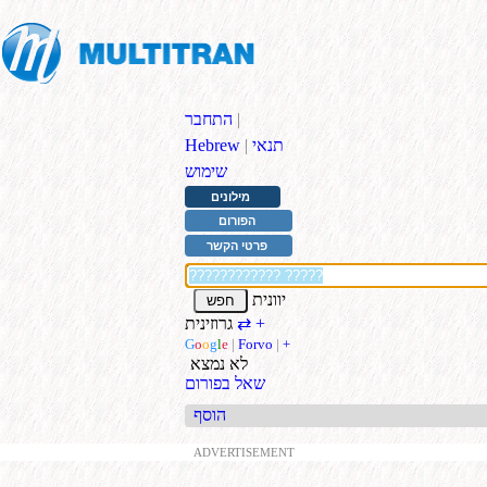
|
התחבר
תנאי
|
Hebrew
שימוש
מילונים
הפורום
פרטי הקשר
יוונית
+
גרוזינית
⇄
G
o
o
g
l
e
|
Forvo
|
+
לא נמצא
שאל בפורום
הוסף
ADVERTISEMENT