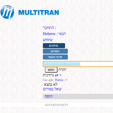
|
התחבר
תנאי
|
Hebrew
שימוש
מילונים
הפורום
פרטי הקשר
יוונית
+
גרוזינית
⇄
G
o
o
g
l
e
|
Forvo
|
+
לא נמצא
שאל בפורום
הוסף
ADVERTISEMENT