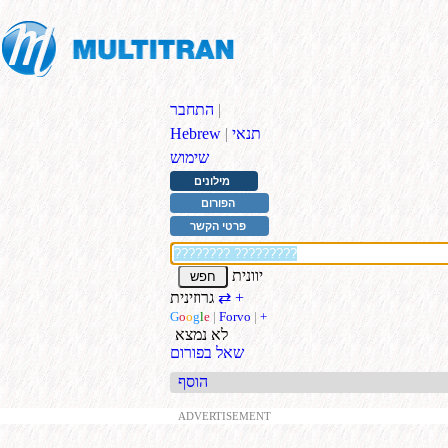
|
התחבר
תנאי
|
Hebrew
שימוש
מילונים
הפורום
פרטי הקשר
יוונית
+
גרוזינית
⇄
G
o
o
g
l
e
|
Forvo
|
+
לא נמצא
שאל בפורום
הוסף
ADVERTISEMENT