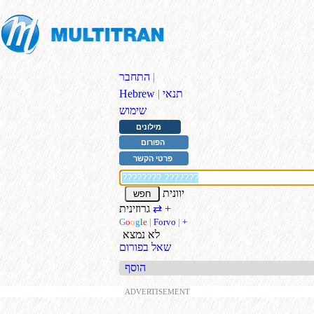
|
התחבר
תנאי
|
Hebrew
שימוש
מילונים
הפורום
פרטי הקשר
יוונית
+
גרוזינית
⇄
G
o
o
g
l
e
|
Forvo
|
+
לא נמצא
שאל בפורום
הוסף
ADVERTISEMENT