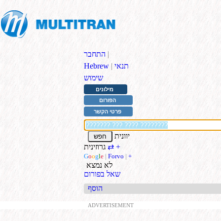
|
התחבר
תנאי
|
Hebrew
שימוש
מילונים
הפורום
פרטי הקשר
יוונית
+
גרוזינית
⇄
G
o
o
g
l
e
|
Forvo
|
+
לא נמצא
שאל בפורום
הוסף
ADVERTISEMENT