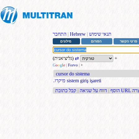
תנאי שימוש
|
Hebrew
|
התחבר
פרטי הקשר
הפורום
מילונים
+
⇄
(גליציאנית)
G
o
o
g
l
e
|
Forvo
|
+
cursor do sistema
sistem giriş işareti
.מיקרו
בת URL קצרה
הוסף
|
דווח על שגיאה
|