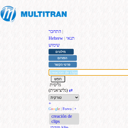
|
התחבר
תנאי
|
Hebrew
שימוש
מילונים
הפורום
פרטי הקשר
גליסית
⇄
(גליציאנית)
+
G
o
o
g
l
e
|
Forvo
|
+
creación de
clips
klip
.מיקרו