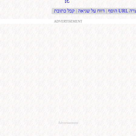
比
בת URL קצרה
הוסף
|
דווח על שגיאה
|
ADVERTISEMENT
Advertisement