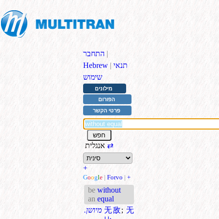
|
התחבר
תנאי
|
Hebrew
שימוש
מילונים
הפורום
פרטי הקשר
⇄
אנגלית
+
G
o
o
g
l
e
|
Forvo
|
+
be
without
an
equal
无
;
无敌
.מיושן