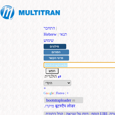
|
התחבר
תנאי
|
Hebrew
שימוש
מילונים
הפורום
פרטי הקשר
⇄
הולנדית
+
G
o
o
g
l
e
|
Forvo
|
+
bootstraploader
m
बूटस्टैप लोडर
.מיקרו
בת URL קצרה
הוסף
|
דווח על שגיאה
|