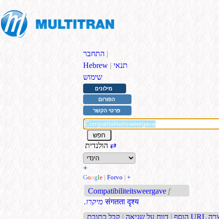
|
התחבר
תנאי
|
Hebrew
שימוש
מילונים
הפורום
פרטי הקשר
⇄
הולנדית
+
G
o
o
g
l
e
|
Forvo
|
+
Compatibiliteitsweergave
f
संगतता दृश्य
.מיקרו
בת URL קצרה
הוסף
|
דווח על שגיאה
|