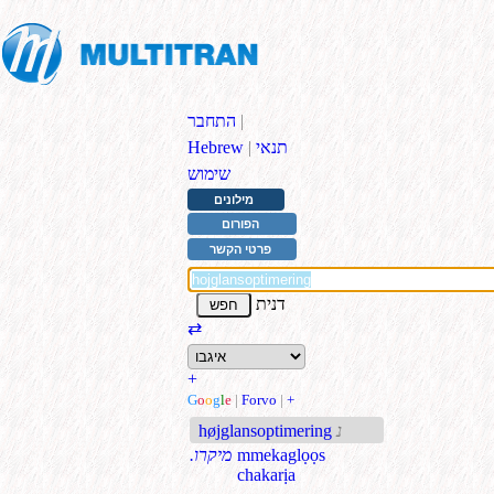
|
התחבר
תנאי
|
Hebrew
שימוש
מילונים
הפורום
פרטי הקשר
דנית
⇄
+
G
o
o
g
l
e
|
Forvo
|
+
נ
højglansoptimering
mmekaglọọs
.מיקרו
chakarịa